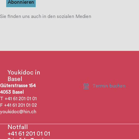
Sie finden uns auch in den sozialen Medien
Youkidoc in
Basel
Güterstrasse 154
Termin buchen
4053 Basel
T +41 61 201 01 01
F +41 61 201 01 02
youkidoc@hin.ch
Notfall
+41 61 201 01 01